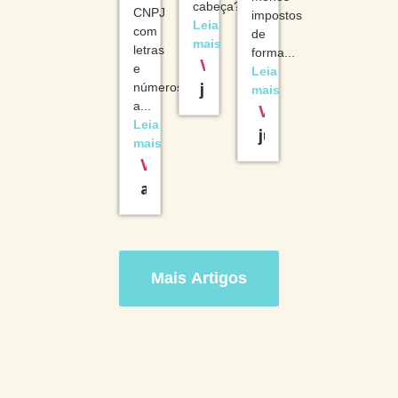
cabeça?...
CNPJ
impostos
Leia
com
de
mais
letras
forma...
Velev
e
Leia
julho 1, 2025
números
mais
a...
Velev
Leia
junho 26, 2025
mais
Velev
agosto 4, 2025
Mais Artigos