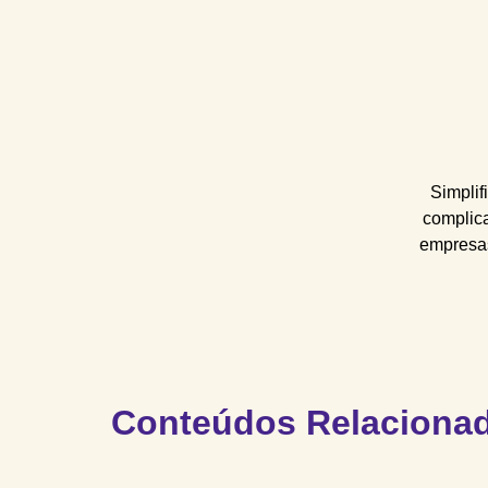
Simplif
complic
empresas
Conteúdos Relaciona