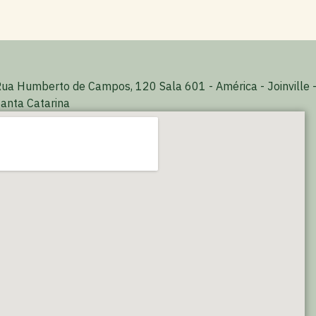
ua Humberto de Campos, 120 Sala 601 - América - Joinville 
anta Catarina