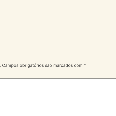
A Velev
Serviços
Duvidas
.
Campos obrigatórios são marcados com
*