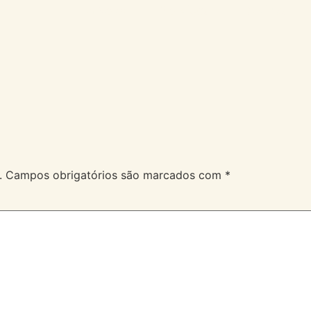
A Velev
Serviços
Duvidas
.
Campos obrigatórios são marcados com
*