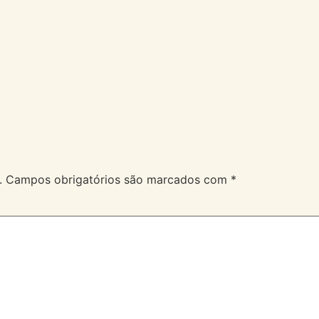
A Velev
Serviços
Duvidas
.
Campos obrigatórios são marcados com
*