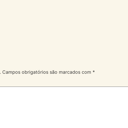
A Velev
Serviços
Duvidas
.
Campos obrigatórios são marcados com
*