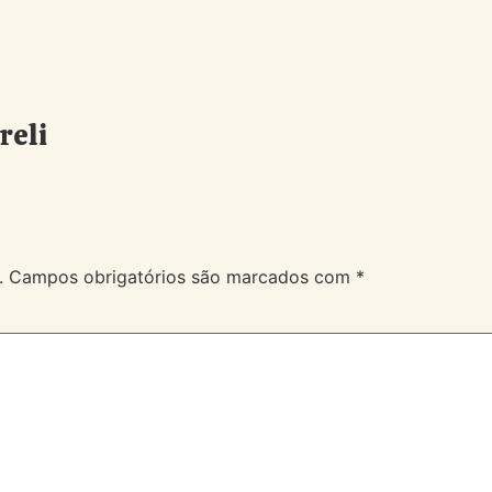
A Velev
Serviços
Duvidas
reli
.
Campos obrigatórios são marcados com
*