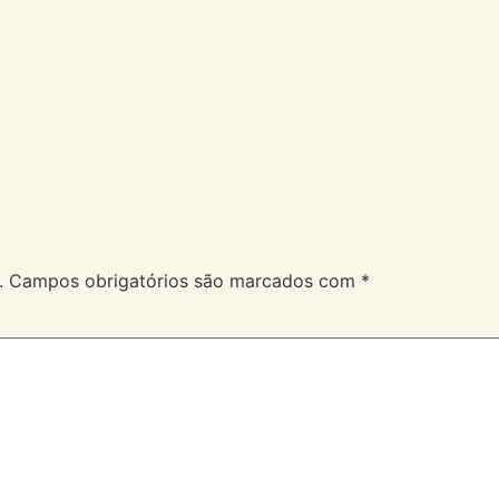
A Velev
Serviços
Duvidas
.
Campos obrigatórios são marcados com
*