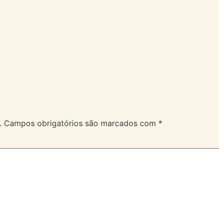
A Velev
Serviços
Duvidas
.
Campos obrigatórios são marcados com
*