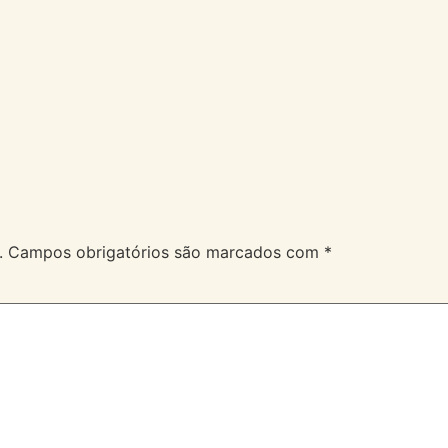
A Velev
Serviços
Duvidas
.
Campos obrigatórios são marcados com
*