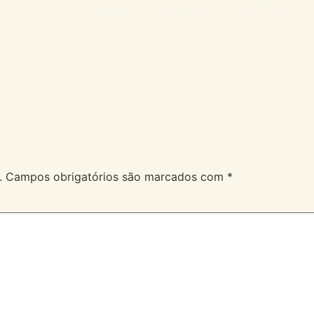
A Velev
Serviços
Duvidas
.
Campos obrigatórios são marcados com
*