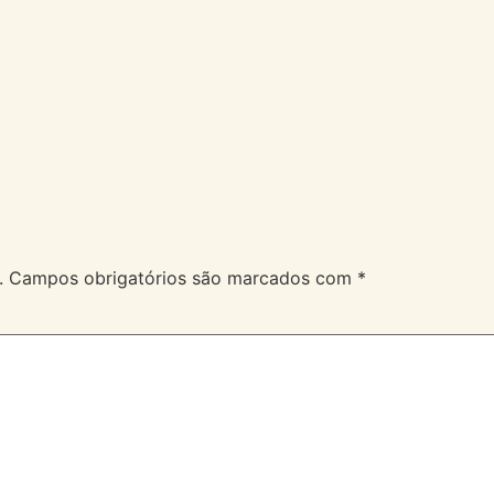
A Velev
Serviços
Duvidas
.
Campos obrigatórios são marcados com
*