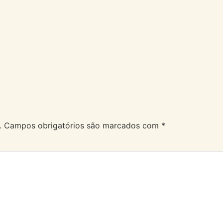
A Velev
Serviços
Duvidas
.
Campos obrigatórios são marcados com
*