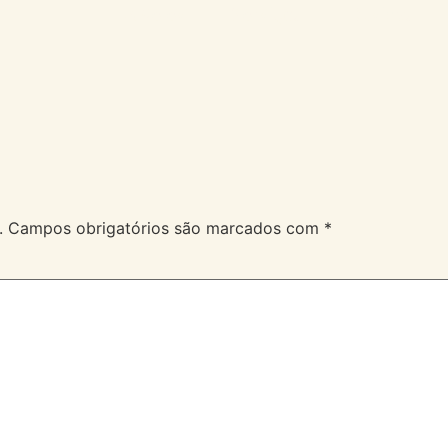
A Velev
Serviços
Duvidas
.
Campos obrigatórios são marcados com
*