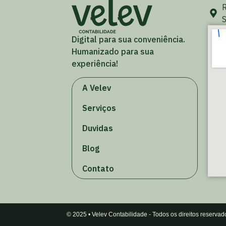
R
S
Digital para sua conveniência.
Humanizado para sua
experiência!
A Velev
Serviços
Duvidas
Blog
Contato
© 2025 • Velev Contabilidade - Todos os direitos reservad