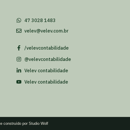
-
47 3028 1483
velev@velev.com.br
/velevcontabilidade
@velevcontabilidade
Velev contabilidade
Velev contabilidade
te construído por Studio Wolf