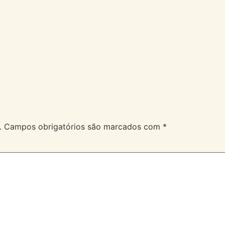
A Velev
Serviços
Duvidas
.
Campos obrigatórios são marcados com
*