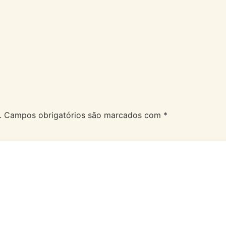
A Velev
Serviços
Duvidas
.
Campos obrigatórios são marcados com
*