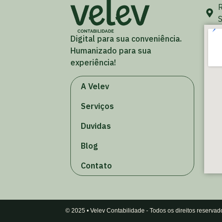
R
S
Digital para sua conveniência.
Humanizado para sua
experiência!
A Velev
Serviços
Duvidas
Blog
Contato
© 2025 • Velev Contabilidade - Todos os direitos reservad