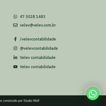
-
47 3028 1483
velev@velev.com.br
/velevcontabilidade
@velevcontabilidade
Velev contabilidade
Velev contabilidade
te construído por Studio Wolf