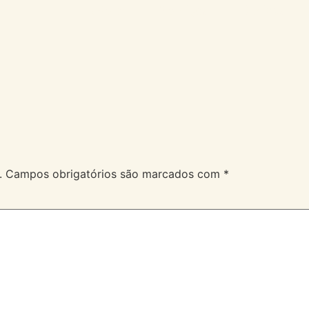
A Velev
Serviços
Duvidas
.
Campos obrigatórios são marcados com
*