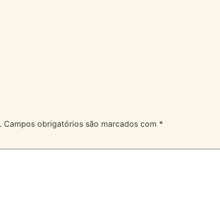
A Velev
Serviços
Duvidas
.
Campos obrigatórios são marcados com
*