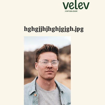
hghgjjhjhghjgjgh.jpg