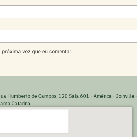
 próxima vez que eu comentar.
ua Humberto de Campos, 120 Sala 601 - América - Joinville 
anta Catarina