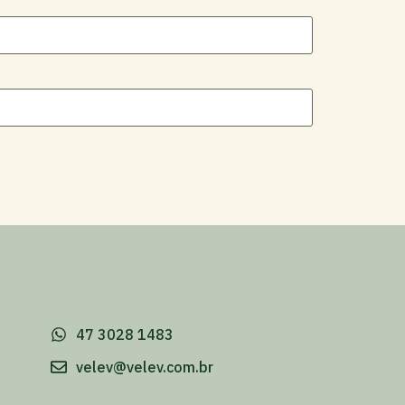
-
47 3028 1483
velev@velev.com.br