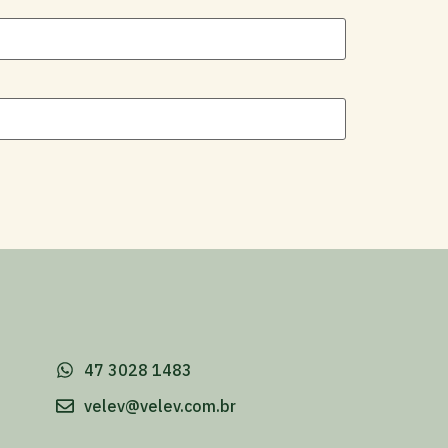
-
47 3028 1483
velev@velev.com.br