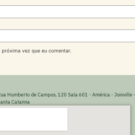
 próxima vez que eu comentar.
ua Humberto de Campos, 120 Sala 601 - América - Joinville 
anta Catarina