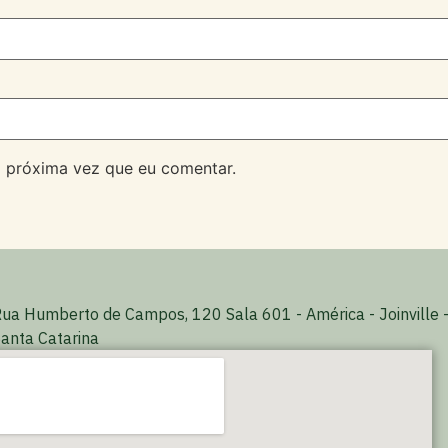
 próxima vez que eu comentar.
ua Humberto de Campos, 120 Sala 601 - América - Joinville 
anta Catarina