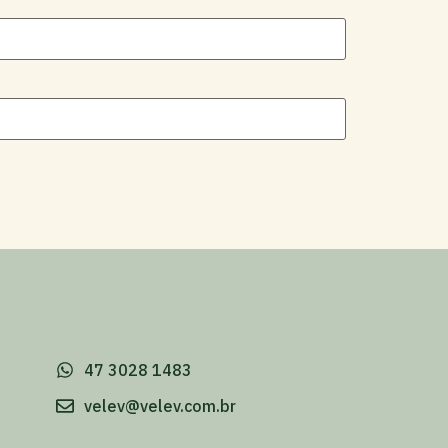
-
47 3028 1483
velev@velev.com.br