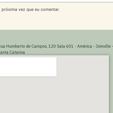
 próxima vez que eu comentar.
ua Humberto de Campos, 120 Sala 601 - América - Joinville 
anta Catarina