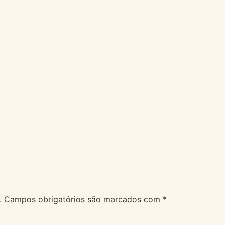
A Velev
Serviços
Duvidas
.
Campos obrigatórios são marcados com
*