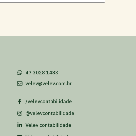
-
47 3028 1483
velev@velev.com.br
/velevcontabilidade
@velevcontabilidade
Velev contabilidade