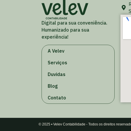
R
S
Digital para sua conveniência.
Humanizado para sua
experiência!
A Velev
Serviços
Duvidas
Blog
Contato
© 2025 • Velev Contabilidade - Todos os direitos reservad