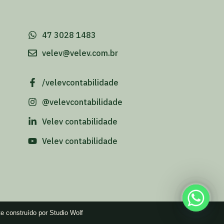
-
47 3028 1483
velev@velev.com.br
/velevcontabilidade
@velevcontabilidade
Velev contabilidade
Velev contabilidade
te construído por Studio Wolf