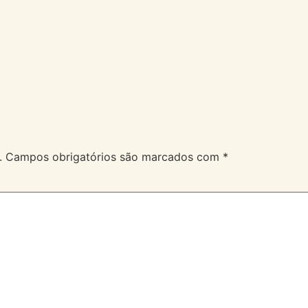
A Velev
Serviços
Duvidas
.
Campos obrigatórios são marcados com
*