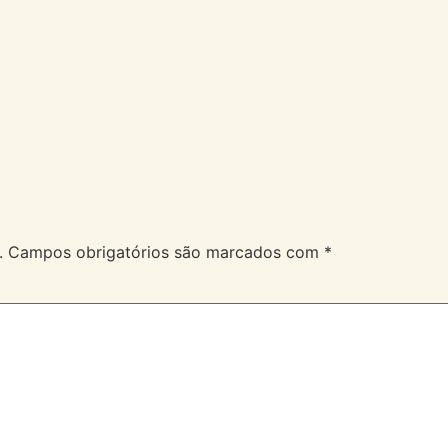
A Velev
Serviços
Duvidas
.
Campos obrigatórios são marcados com
*