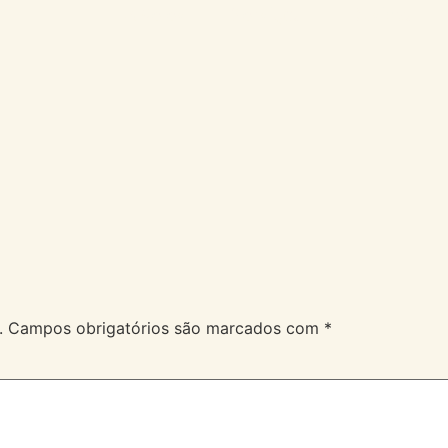
A Velev
Serviços
Duvidas
.
Campos obrigatórios são marcados com
*