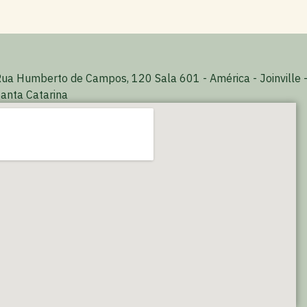
ua Humberto de Campos, 120 Sala 601 - América - Joinville 
anta Catarina