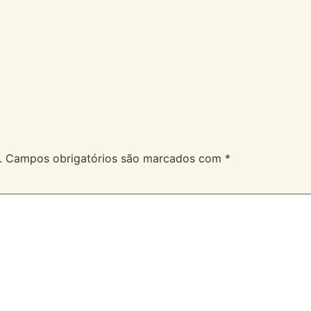
A Velev
Serviços
Duvidas
.
Campos obrigatórios são marcados com
*