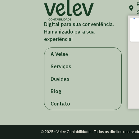
R
S
Digital para sua conveniência.
Humanizado para sua
experiência!
A Velev
Serviços
Duvidas
Blog
Contato
© 2025 • Velev Contabilidade - Todos os direitos reservad